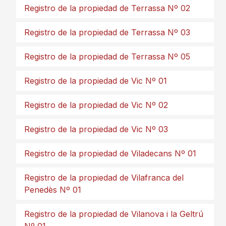
Registro de la propiedad de Terrassa Nº 02
Registro de la propiedad de Terrassa Nº 03
Registro de la propiedad de Terrassa Nº 05
Registro de la propiedad de Vic Nº 01
Registro de la propiedad de Vic Nº 02
Registro de la propiedad de Vic Nº 03
Registro de la propiedad de Viladecans Nº 01
Registro de la propiedad de Vilafranca del
Penedès Nº 01
Registro de la propiedad de Vilanova i la Geltrú