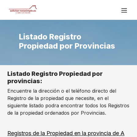
Listado Registro
Propiedad por Provincias
Listado Registro Propiedad por
provincias:
Encuentre la dirección o el teléfono directo del
Registro de la propiedad que necesite, en el
siguiente listado podra encontrar todos los Registros
de la propiedad ordenados por Provincias.
Registros de la Propiedad en la provincia de A