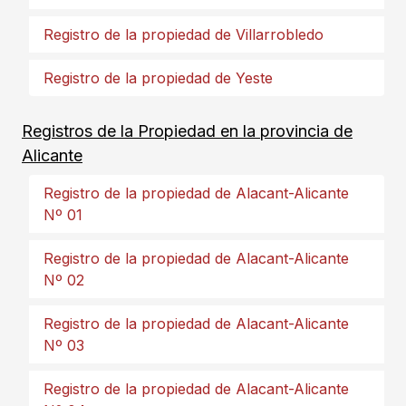
Registro de la propiedad de Villarrobledo
Registro de la propiedad de Yeste
Registros de la Propiedad en la provincia de
Alicante
Registro de la propiedad de Alacant-Alicante
Nº 01
Registro de la propiedad de Alacant-Alicante
Nº 02
Registro de la propiedad de Alacant-Alicante
Nº 03
Registro de la propiedad de Alacant-Alicante