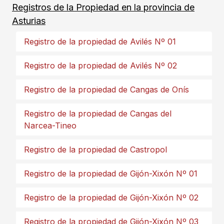
Registros de la Propiedad en la provincia de
Asturias
Registro de la propiedad de Avilés Nº 01
Registro de la propiedad de Avilés Nº 02
Registro de la propiedad de Cangas de Onís
Registro de la propiedad de Cangas del
Narcea-Tineo
Registro de la propiedad de Castropol
Registro de la propiedad de Gijón-Xixón Nº 01
Registro de la propiedad de Gijón-Xixón Nº 02
Registro de la propiedad de Gijón-Xixón Nº 03