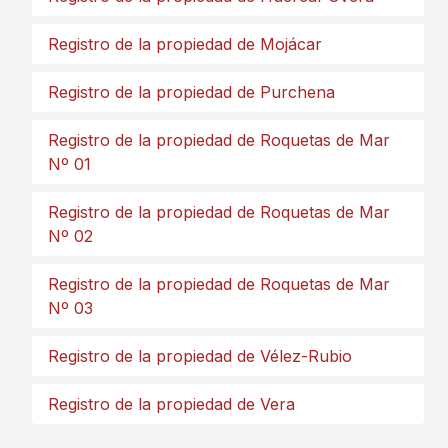
Registro de la propiedad de Mojácar
Registro de la propiedad de Purchena
Registro de la propiedad de Roquetas de Mar
Nº 01
Registro de la propiedad de Roquetas de Mar
Nº 02
Registro de la propiedad de Roquetas de Mar
Nº 03
Registro de la propiedad de Vélez-Rubio
Registro de la propiedad de Vera