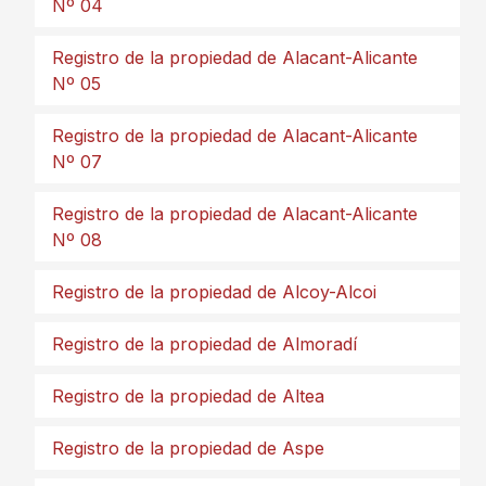
Nº 04
Registro de la propiedad de Alacant-Alicante
Nº 05
Registro de la propiedad de Alacant-Alicante
Nº 07
Registro de la propiedad de Alacant-Alicante
Nº 08
Registro de la propiedad de Alcoy-Alcoi
Registro de la propiedad de Almoradí
Registro de la propiedad de Altea
Registro de la propiedad de Aspe