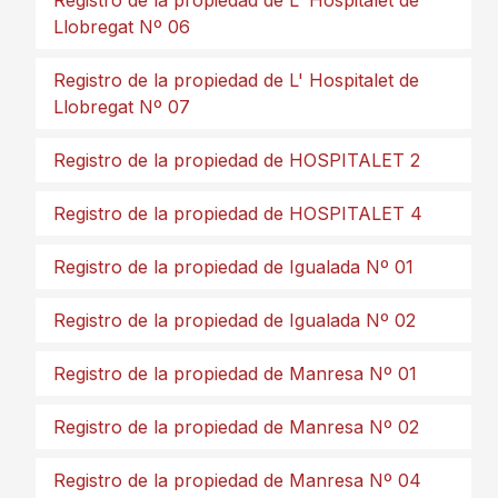
Registro de la propiedad de L' Hospitalet de
Llobregat Nº 06
Registro de la propiedad de L' Hospitalet de
Llobregat Nº 07
Registro de la propiedad de HOSPITALET 2
Registro de la propiedad de HOSPITALET 4
Registro de la propiedad de Igualada Nº 01
Registro de la propiedad de Igualada Nº 02
Registro de la propiedad de Manresa Nº 01
Registro de la propiedad de Manresa Nº 02
Registro de la propiedad de Manresa Nº 04