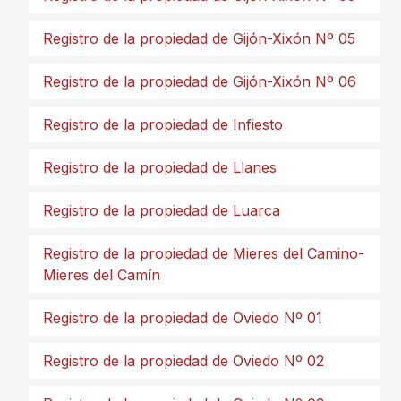
Registro de la propiedad de Gijón-Xixón Nº 05
Registro de la propiedad de Gijón-Xixón Nº 06
Registro de la propiedad de Infiesto
Registro de la propiedad de Llanes
Registro de la propiedad de Luarca
Registro de la propiedad de Mieres del Camino-
Mieres del Camín
Registro de la propiedad de Oviedo Nº 01
Registro de la propiedad de Oviedo Nº 02