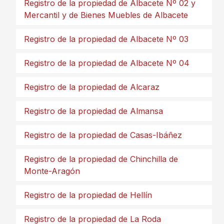
Registro de la propiedad de Albacete Nº 02 y
Mercantil y de Bienes Muebles de Albacete
Registro de la propiedad de Albacete Nº 03
Registro de la propiedad de Albacete Nº 04
Registro de la propiedad de Alcaraz
Registro de la propiedad de Almansa
Registro de la propiedad de Casas-Ibáñez
Registro de la propiedad de Chinchilla de
Monte-Aragón
Registro de la propiedad de Hellín
Registro de la propiedad de La Roda