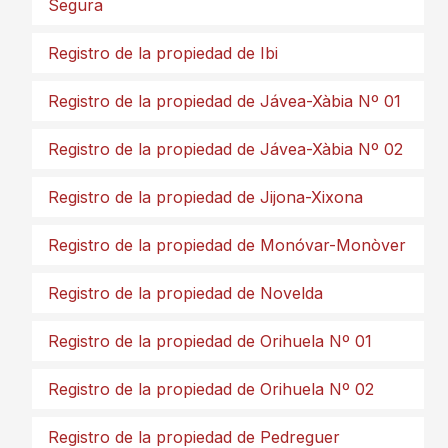
Segura
Registro de la propiedad de Ibi
Registro de la propiedad de Jávea-Xàbia Nº 01
Registro de la propiedad de Jávea-Xàbia Nº 02
Registro de la propiedad de Jijona-Xixona
Registro de la propiedad de Monóvar-Monòver
Registro de la propiedad de Novelda
Registro de la propiedad de Orihuela Nº 01
Registro de la propiedad de Orihuela Nº 02
Registro de la propiedad de Pedreguer