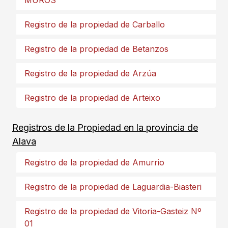
MUROS
Registro de la propiedad de Carballo
Registro de la propiedad de Betanzos
Registro de la propiedad de Arzúa
Registro de la propiedad de Arteixo
Registros de la Propiedad en la provincia de
Alava
Registro de la propiedad de Amurrio
Registro de la propiedad de Laguardia-Biasteri
Registro de la propiedad de Vitoria-Gasteiz Nº
01