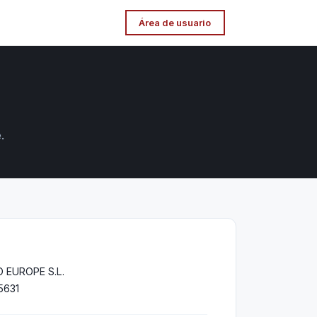
Área de usuario
.
EUROPE S.L.
5631