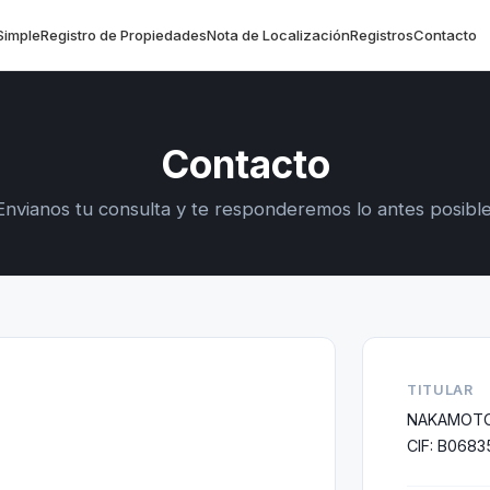
Simple
Registro de Propiedades
Nota de Localización
Registros
Contacto
Contacto
Envianos tu consulta y te responderemos lo antes posible
TITULAR
NAKAMOTO 
CIF: B0683