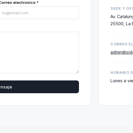
Correo electronico *
SEDE Y OF
Av. Catalun
25500, La 
CORREO E
admin@solic
HORARIO 
Lunes a vie
ensaje