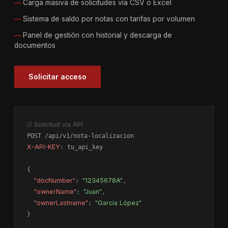
Carga masiva de solicitudes vía CSV o Excel
Sistema de saldo por notas con tarifas por volumen
Panel de gestión con historial y descarga de
documentos
Solicitar acceso
// Solicitud vía API
X-API-KEY
: tu_api_key

{

"docNumber"
: 
"12345678A"
,

"ownerName"
: 
"Juan"
,

"ownerLastname"
: 
"García López"
}
