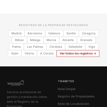
REGISTROS DE LA PROPIEDAD DESTACADOS
Madrid
Barcelona
Valencia
Sevilla
Zaragoza
Bilbao
Málaga
Murcia
Alicante
Granada
Palma
Las Palmas
Córdoba
Valladolid
Vigo
Gijón
Vitoria
A Coruña
Ver todos los registros →
TRÁMITES
Nota Simple
Servicio profesional de
Registro de Propiedades
gestión y tramitación online
ante el Registro de la
Nota de Localización
Propiedad.