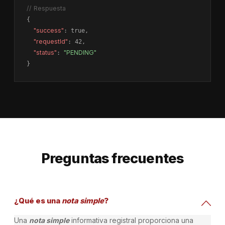
// Respuesta
{

"success"
: true,

"requestId"
: 42,

"status"
: 
"PENDING"
}
Preguntas frecuentes
¿Qué es una
nota simple
?
Una
nota simple
informativa registral proporciona una