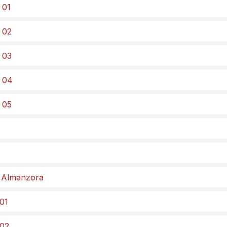
 01
 02
 03
º 04
 05
l Almanzora
 01
 02