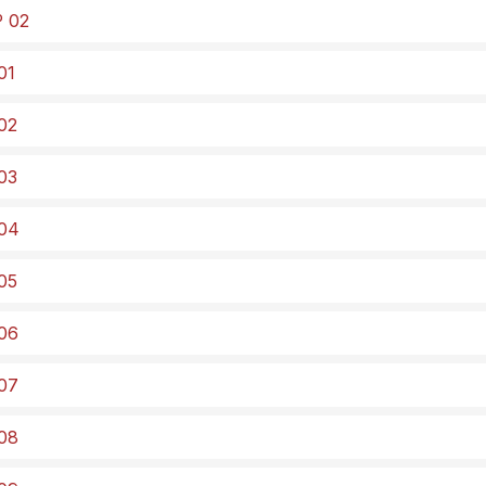
º 02
01
 02
 03
 04
 05
 06
 07
 08