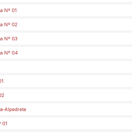
da Nº 01
da Nº 02
da Nº 03
da Nº 04
01
02
ma-Alpedrete
º 01