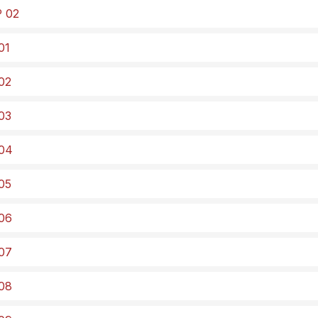
º 02
01
 02
 03
 04
 05
 06
 07
 08