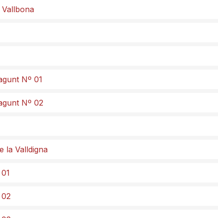
e Vallbona
agunt Nº 01
Sagunt Nº 02
 la Valldigna
 01
 02