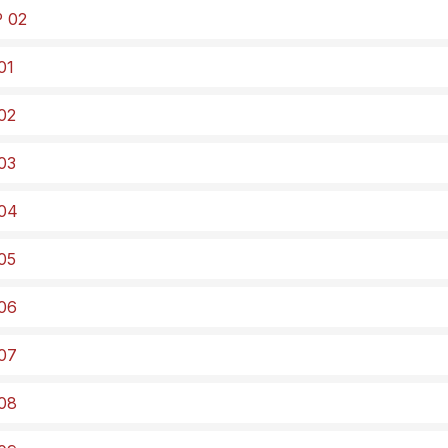
º 02
01
 02
 03
 04
 05
 06
 07
 08